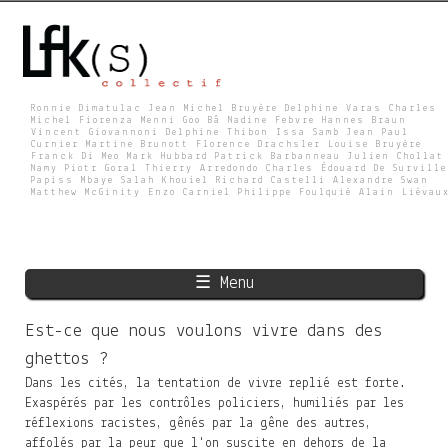
Skip
to
main
content
Ronnie Dimatulac Jean Michel Bruyère Delphine Varas Charles
Michel Fiorenza Menni Goo Bâ Nadine Febvre Hannes Braun
Vincent Giovannoni Delphine Thibon Issa Samb Jean Paul
L
Curnier Martine Brunott Florence Drachsler Louise Bruyère
Franck Di Meo Mark Hubbard Patrick Barbanneau Julien Chollat
Namy Piotr Goral Thierry Arredondo Charles Édouard De Surville
Papiss Mbaye Salah Khouiel Richard Castelli Alexandre Swan
Matthew McGinity Enzo Carniel Philippe Foulquié Alain Liévau
F
K
☰ Menu
S
Est-ce que nous voulons vivre dans des
ghettos ?
Dans les cités, la tentation de vivre replié est forte.
Exaspérés par les contrôles policiers, humiliés par les
réflexions racistes, gênés par la gêne des autres,
affolés par la peur que l'on suscite en dehors de la