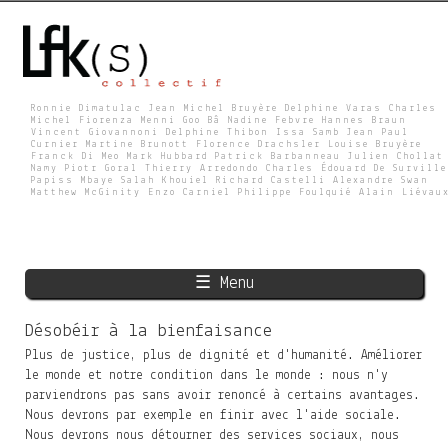
Skip
to
main
content
Ronnie Dimatulac Jean Michel Bruyère Delphine Varas Charles
Michel Fiorenza Menni Goo Bâ Nadine Febvre Hannes Braun
Vincent Giovannoni Delphine Thibon Issa Samb Jean Paul
L
Curnier Martine Brunott Florence Drachsler Louise Bruyère
Franck Di Meo Mark Hubbard Patrick Barbanneau Julien Chollat
Namy Piotr Goral Thierry Arredondo Charles Édouard De Surville
Papiss Mbaye Salah Khouiel Richard Castelli Alexandre Swan
Matthew McGinity Enzo Carniel Philippe Foulquié Alain Liévau
F
K
☰ Menu
S
Désobéir à la bienfaisance
Plus de justice, plus de dignité et d'humanité. Améliorer
le monde et notre condition dans le monde : nous n'y
parviendrons pas sans avoir renoncé à certains avantages.
Nous devrons par exemple en finir avec l'aide sociale.
Nous devrons nous détourner des services sociaux, nous