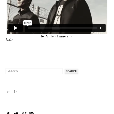
Walk
Search
Search
form
en
fr