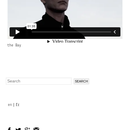
the Bay
Search
Search
form
en
fr