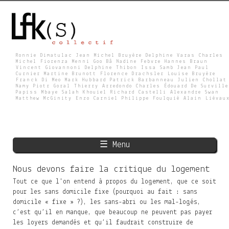
Skip
to
main
content
Ronnie Dimatulac Jean Michel Bruyère Delphine Varas Charles
Michel Fiorenza Menni Goo Bâ Nadine Febvre Hannes Braun
Vincent Giovannoni Delphine Thibon Issa Samb Jean Paul
L
Curnier Martine Brunott Florence Drachsler Louise Bruyère
Franck Di Meo Mark Hubbard Patrick Barbanneau Julien Chollat
Namy Piotr Goral Thierry Arredondo Charles Édouard De Surville
Papiss Mbaye Salah Khouiel Richard Castelli Alexandre Swan
Matthew McGinity Enzo Carniel Philippe Foulquié Alain Liévau
F
K
☰ Menu
S
Nous devons faire la critique du logement
Tout ce que l'on entend à propos du logement, que ce soit
pour les sans domicile fixe (pourquoi au fait : sans
domicile « fixe » ?), les sans-abri ou les mal-logés,
c’est qu’il en manque, que beaucoup ne peuvent pas payer
les loyers demandés et qu’il faudrait construire de