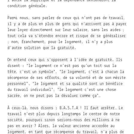
l'autre la supplique et la dépendance deviendront la
condition générale.
Parmi nous, sans parler de ceux qui n'ont pas de travail,
il y a de plus en plus de gens qui n'arrivent pas à payer
leur loyer directement sur leur salaire, sans les aides ;
tout cela va s'étendre encore et risque de se généraliser
; non, franchement, pour le logement, il n’y a plus
d’autre solution que la gratuité.
On entend ceux qui s'opposent à l'idée de gratuité. Ils
disent : "le logement ce n’est pas qu'un toit sur la
tête, c’est un symbole", "le logement, c'est à chacun la
récompense de ses efforts, de sa volonté et de son mérite
personnel". "le logement et sa qualité sont un bénéfice
du travail individuel", "le logement c’est une chose
sacrée, on ne peut pas la dévaluer comme ça"…
À ceux-là, nous disons : B.A.S.T.A ! Il faut arrêter… Le
travail n'est plus depuis longtemps le centre de notre
société, pourquoi sinon serions-nous des millions à ne
pas en avoir ? Alors, la valeur ancienne accordée au
logement, en tant que récompense du travail, n'a plus de