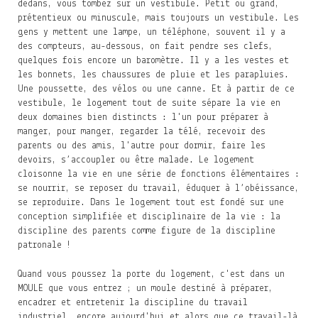
dedans, vous tombez sur un vestibule. Petit ou grand,
prétentieux ou minuscule, mais toujours un vestibule. Les
gens y mettent une lampe, un téléphone, souvent il y a
des compteurs, au-dessous, on fait pendre ses clefs,
quelques fois encore un baromètre. Il y a les vestes et
les bonnets, les chaussures de pluie et les parapluies.
Une poussette, des vélos ou une canne. Et à partir de ce
vestibule, le logement tout de suite sépare la vie en
deux domaines bien distincts : l'un pour préparer à
manger, pour manger, regarder la télé, recevoir des
parents ou des amis, l'autre pour dormir, faire les
devoirs, s’accoupler ou être malade. Le logement
cloisonne la vie en une série de fonctions élémentaires :
se nourrir, se reposer du travail, éduquer à l’obéissance,
se reproduire. Dans le logement tout est fondé sur une
conception simplifiée et disciplinaire de la vie : la
discipline des parents comme figure de la discipline
patronale !
Quand vous poussez la porte du logement, c'est dans un
MOULE que vous entrez ; un moule destiné à préparer,
encadrer et entretenir la discipline du travail
industriel… encore aujourd'hui et alors que ce travail-là