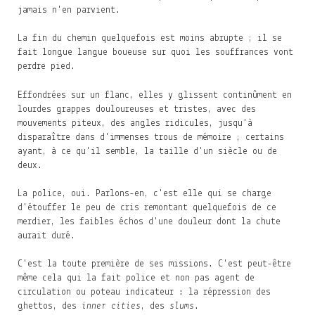
jamais n'en parvient.
La fin du chemin quelquefois est moins abrupte ; il se
fait longue langue boueuse sur quoi les souffrances vont
perdre pied.
Effondrées sur un flanc, elles y glissent continûment en
lourdes grappes douloureuses et tristes, avec des
mouvements piteux, des angles ridicules, jusqu'à
disparaître dans d'immenses trous de mémoire ; certains
ayant, à ce qu'il semble, la taille d'un siècle ou de
deux.
La police, oui. Parlons-en, c'est elle qui se charge
d'étouffer le peu de cris remontant quelquefois de ce
merdier, les faibles échos d'une douleur dont la chute
aurait duré.
C'est la toute première de ses missions. C'est peut-être
même cela qui la fait police et non pas agent de
circulation ou poteau indicateur : la répression des
ghettos, des
inner cities
, des
slums
.