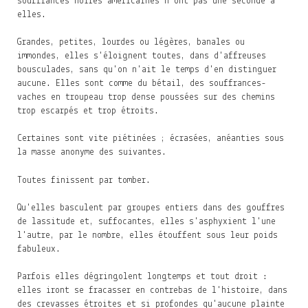
souffrances noires américaines n'ont pas une seconde à
elles.
Grandes, petites, lourdes ou légères, banales ou
immondes, elles s'éloignent toutes, dans d'affreuses
bousculades, sans qu'on n'ait le temps d'en distinguer
aucune. Elles sont comme du bétail, des souffrances-
vaches en troupeau trop dense poussées sur des chemins
trop escarpés et trop étroits.
Certaines sont vite piétinées ; écrasées, anéanties sous
la masse anonyme des suivantes.
Toutes finissent par tomber.
Qu'elles basculent par groupes entiers dans des gouffres
de lassitude et, suffocantes, elles s'asphyxient l'une
l'autre, par le nombre, elles étouffent sous leur poids
fabuleux.
Parfois elles dégringolent longtemps et tout droit :
elles iront se fracasser en contrebas de l'histoire, dans
des crevasses étroites et si profondes qu'aucune plainte