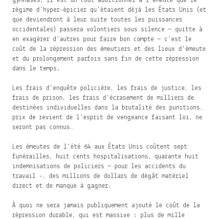
gymnases, il est un coût additionnel à l'émeute que le
régime d'hyper-épicier qu'étaient déjà les États Unis (et
que deviendront à leur suite toutes les puissances
occidentales) passera volontiers sous silence — quitte à
en exagérer d'autres pour faire bon compte — c'est le
coût de la répression des émeutiers et des lieux d'émeute
et du prolongement parfois sans fin de cette répression
dans le temps.
Les frais d'enquête policière, les frais de justice, les
frais de prison, les frais d'écrasement de milliers de
destinées individuelles dans la brutalité des punitions…
prix de revient de l'esprit de vengeance faisant loi, ne
seront pas connus…
Les émeutes de l'été 64 aux États Unis coûtent sept
funérailles, huit cents hospitalisations, quarante huit
indemnisations de policiers — pour les accidents du
travail -, des millions de dollars de dégât matériel
direct et de manque à gagner.
À quoi ne sera jamais publiquement ajouté le coût de la
répression durable, qui est massive : plus de mille