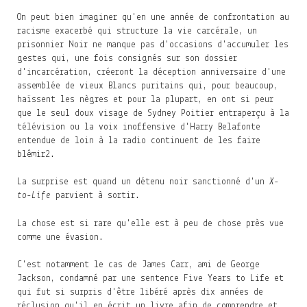
On peut bien imaginer qu'en une année de confrontation au
racisme exacerbé qui structure la vie carcérale, un
prisonnier Noir ne manque pas d'occasions d'accumuler les
gestes qui, une fois consignés sur son dossier
d'incarcération, créeront la déception anniversaire d'une
assemblée de vieux Blancs puritains qui, pour beaucoup,
haïssent les nègres et pour la plupart, en ont si peur
que le seul doux visage de Sydney Poitier entraperçu à la
télévision ou la voix inoffensive d'Harry Belafonte
entendue de loin à la radio continuent de les faire
blêmir
2
.
La surprise est quand un détenu noir sanctionné d'un
X-
to-Life
parvient à sortir.
La chose est si rare qu'elle est à peu de chose près vue
comme une évasion.
C'est notamment le cas de James Carr, ami de George
Jackson, condamné par une sentence Five Years to Life et
qui fut si surpris d'être libéré après dix années de
réclusion qu'il en écrit un livre afin de comprendre et