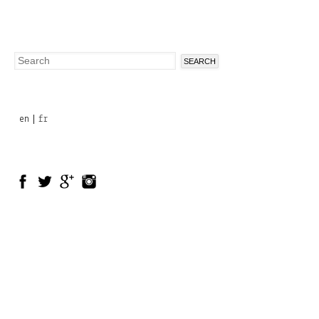
Search
Search
form
en
fr