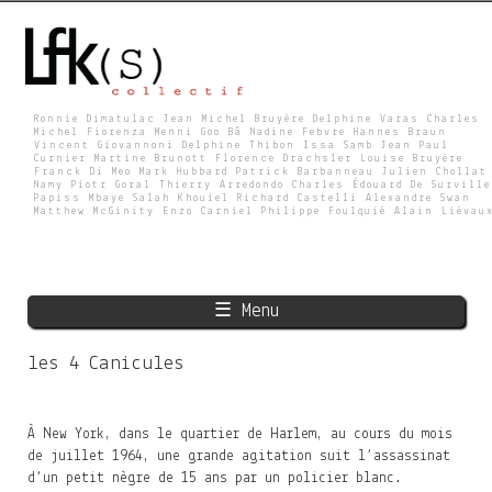
Skip
to
main
content
Ronnie Dimatulac Jean Michel Bruyère Delphine Varas Charles
Michel Fiorenza Menni Goo Bâ Nadine Febvre Hannes Braun
Vincent Giovannoni Delphine Thibon Issa Samb Jean Paul
L
Curnier Martine Brunott Florence Drachsler Louise Bruyère
Franck Di Meo Mark Hubbard Patrick Barbanneau Julien Chollat
Namy Piotr Goral Thierry Arredondo Charles Édouard De Surville
Papiss Mbaye Salah Khouiel Richard Castelli Alexandre Swan
Matthew McGinity Enzo Carniel Philippe Foulquié Alain Liévau
F
K
☰ Menu
S
les 4 Canicules
À New York, dans le quartier de Harlem, au cours du mois
de juillet 1964, une grande agitation suit l’assassinat
d’un petit nègre de 15 ans par un policier blanc.