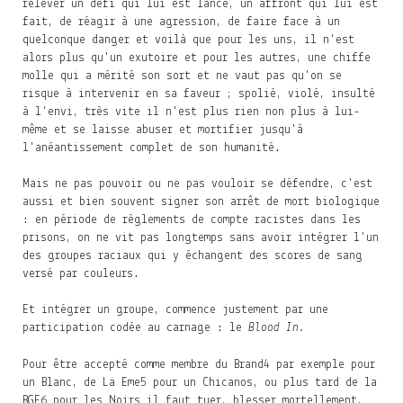
relever un défi qui lui est lancé, un affront qui lui est
fait, de réagir à une agression, de faire face à un
quelconque danger et voilà que pour les uns, il n'est
alors plus qu'un exutoire et pour les autres, une chiffe
molle qui a mérité son sort et ne vaut pas qu'on se
risque à intervenir en sa faveur ; spolié, violé, insulté
à l'envi, très vite il n'est plus rien non plus à lui-
même et se laisse abuser et mortifier jusqu'à
l'anéantissement complet de son humanité.
Mais ne pas pouvoir ou ne pas vouloir se défendre, c'est
aussi et bien souvent signer son arrêt de mort biologique
: en période de règlements de compte racistes dans les
prisons, on ne vit pas longtemps sans avoir intégrer l'un
des groupes raciaux qui y échangent des scores de sang
versé par couleurs.
Et intégrer un groupe, commence justement par une
participation codée au carnage : le
Blood In.
Pour être accepté comme membre du Brand
4
par exemple pour
un Blanc, de La Eme
5
pour un Chicanos, ou plus tard de la
BGF
6
pour les Noirs il faut tuer, blesser mortellement,