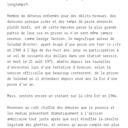
longtemps
9
.
Nombre de détenus enfermés pour des délits mineurs, des
dossiers presque vides et des temps de peine annoncés
plutôt brefs, ont de cette manière passé la plus grande
partie de leur vie en prison ou n'en sont même jamais
revenus, comme George Jackson, le magnifique auteur de
Soledad Brother
, ayant écopé d'une peine
one Year to Life
en 1960 à l'âge de dix-huit ans, pour sa participation à
un vol de soixante-dix dollars dans une station service,
et mort le 21 août 1971, abattu depuis les tourelles
d'enceintes lors d'une tentative d'évasion, selon la
version officielle que beaucoup contestent, de la prison
de Soledad où il attendait depuis onze ans la fin d'une
peine d'un an.
Mais, restons encore un instant sur la côte Est en 1964.
Revenons au coût chiffré des émeutes que le pouvoir et
les medias présentent dramatiquement à l'opinion
américaine tout juste après que soit étouffée la révolte
légitime des ghettos, et notons qu'aucun compte non plus