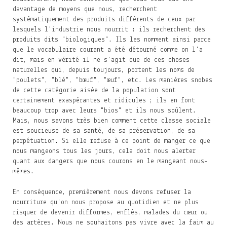
davantage de moyens que nous, recherchent
systématiquement des produits différents de ceux par
lesquels l'industrie nous nourrit : ils recherchent des
produits dits "biologiques". Ils les nomment ainsi parce
que le vocabulaire courant a été détourné comme on l'a
dit, mais en vérité il ne s'agit que de ces choses
naturelles qui, depuis toujours, portent les noms de
"poulets", "blé", "bœuf", "œuf", etc. Les manières snobes
de cette catégorie aisée de la population sont
certainement exaspérantes et ridicules ; ils en font
beaucoup trop avec leurs "bios" et ils nous soûlent.
Mais, nous savons très bien comment cette classe sociale
est soucieuse de sa santé, de sa préservation, de sa
perpétuation. Si elle refuse à ce point de manger ce que
nous mangeons tous les jours, cela doit nous alerter
quant aux dangers que nous courons en le mangeant nous-
mêmes.
En conséquence, premièrement nous devons refuser la
nourriture qu'on nous propose au quotidien et ne plus
risquer de devenir difformes, enflés, malades du cœur ou
des artères. Nous ne souhaitons pas vivre avec la faim au