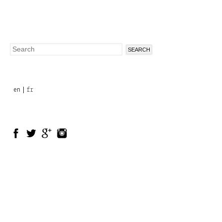
Search
Search
form
en
fr