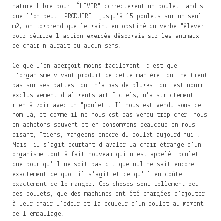
nature libre pour "ÉLEVER" correctement un poulet tandis
que l'on peut "PRODUIRE" jusqu'à 15 poulets sur un seul
m2, on comprend que le maintien obstiné du verbe "élever"
pour décrire l'action exercée désormais sur les animaux
de chair n'aurait eu aucun sens.
Ce que l'on aperçoit moins facilement, c'est que
l'organisme vivant produit de cette manière, qui ne tient
pas sur ses pattes, qui n'a pas de plumes, qui est nourri
exclusivement d'aliments artificiels, n'a strictement
rien à voir avec un "poulet". Il nous est vendu sous ce
nom là, et comme il ne nous est pas vendu trop cher, nous
en achetons souvent et en consommons beaucoup en nous
disant, "tiens, mangeons encore du poulet aujourd'hui".
Mais, il s'agit pourtant d'avaler la chair étrange d'un
organisme tout à fait nouveau qui n'est appelé "poulet"
que pour qu'il ne soit pas dit que nul ne sait encore
exactement de quoi il s'agit et ce qu'il en coûte
exactement de le manger. Ces choses sont tellement peu
des poulets, que des machines ont été chargées d'ajouter
à leur chair l'odeur et la couleur d'un poulet au moment
de l'emballage.