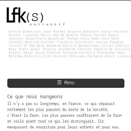
Skip
to
main
content
Ronnie Dimatulac Jean Michel Bruyère Delphine Varas Charles
Michel Fiorenza Menni Goo Bâ Nadine Febvre Hannes Braun
Vincent Giovannoni Delphine Thibon Issa Samb Jean Paul
L
Curnier Martine Brunott Florence Drachsler Louise Bruyère
Franck Di Meo Mark Hubbard Patrick Barbanneau Julien Chollat
Namy Piotr Goral Thierry Arredondo Charles Édouard De Surville
Papiss Mbaye Salah Khouiel Richard Castelli Alexandre Swan
Matthew McGinity Enzo Carniel Philippe Foulquié Alain Liévau
F
K
☰ Menu
S
Ce que nous mangeons
Il n'y a pas si longtemps, en France, ce qui séparait
nettement les plus pauvres du reste de la société,
c'était la faim. Les plus pauvres souffraient de la faim
et voilà avant tout ce qui les distinguait. Ils
manquaient de nourriture pour leurs enfants et pour eux.