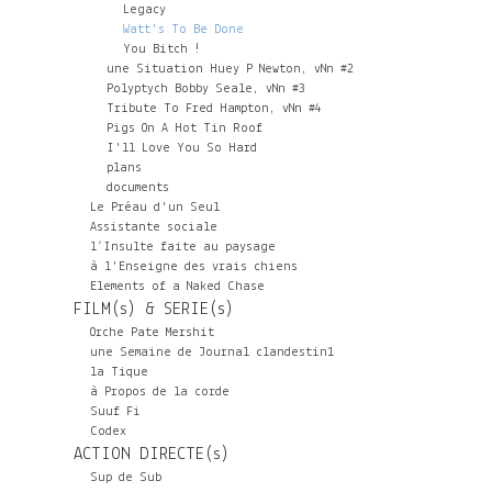
Legacy
Watt's To Be Done
You Bitch !
une Situation Huey P Newton, vNn #2
Polyptych Bobby Seale, vNn #3
Tribute To Fred Hampton, vNn #4
Pigs On A Hot Tin Roof
I'll Love You So Hard
plans
documents
Le Préau d'un Seul
Assistante sociale
l’Insulte faite au paysage
à l'Enseigne des vrais chiens
Elements of a Naked Chase
FILM(s) & SERIE(s)
Orche Pate Mershit
une Semaine de Journal clandestin1
la Tique
à Propos de la corde
Suuf Fi
Codex
ACTION DIRECTE(s)
Sup de Sub