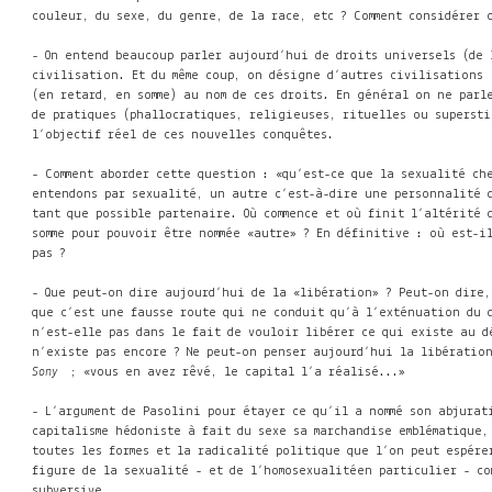
couleur, du sexe, du genre, de la race, etc ? Comment considérer ce
- On entend beaucoup parler aujourd’hui de droits universels (de l
civilisation. Et du même coup, on désigne d’autres civilisations 
(en retard, en somme) au nom de ces droits. En général on ne parl
de pratiques (phallocratiques, religieuses, rituelles ou supersti
l’objectif réel de ces nouvelles conquêtes.
- Comment aborder cette question : «qu’est-ce que la sexualité ch
entendons par sexualité, un autre c’est-à-dire une personnalité
tant que possible partenaire. Où commence et où finit l’altérité 
somme pour pouvoir être nommée «autre» ? En définitive : où est-
pas
?
- Que peut-on dire aujourd’hui de la «libération» ? Peut-on dire, 
que c’est une fausse route qui ne conduit qu’à l’exténuation du 
n’est-elle pas dans le fait de vouloir libérer ce qui existe
au d
n’existe pas encore ? Ne peut-on penser aujourd’hui la libératio
Sony
; «vous en avez rêvé, le capital l’a réalisé...»
- L’argument de Pasolini pour étayer ce qu’il a nommé son abjura
capitalisme hédoniste à fait du sexe sa marchandise emblématique
toutes les formes et la radicalité politique que l’on peut espér
figure de la sexualité
- et de l’homosexualitéen particulier - c
subversive.