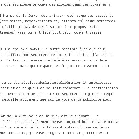
 qui est présenté comme des progrès dans ces domaines ?
’homme, de la femme, des animaux, etc) comme des acquis de
(africaines, moyen-orientales, orientales) comme arriérées
e d’ailleurs pas de civilisation à ce propos, mais
tieuses) Mais comment lire tout ceci, comment saisir
ez l’autre ?» Y a-t-il un autre possible à ce que nous
 qui diffère non seulement de soi mais aussi de l’autre en
de l’autre où commence-t-elle à être assez acceptable en
il l'autre, dans quel espace, et à quoi ne ressemble t-il
au vu des résultatsdesluttesdelibération 14 antérieures
désir
et de ce que l’on voulait préserver ? La contradiction
étriment de conquérir - ou même seulement imaginer - cequi
n sexuelle
autrement que sur le mode de la publicité pour
tion de la «Trilogie de la vie» est le suivant : le
, il l’a prostitué. Comment penser aujourd’hui cet acte qui a
er d’un poète ? Celle-ci laissant entrevoir une curieuse
omme innocente, joueuse, ingouvernable et politiquement