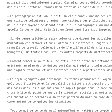
pourrait plus généralement appeler «les plaintes et délits sexue
déploient ? L’affaire Strauss Khan étant de ce point de vue un exe
- La pornographie est, on le sait, la cible quasi-unanime des crit
une critique religieuse unanime, une critique des philosophes et
de la classe moyenne
se disant hostile à la pornographie au nom d
appelle le porno chic. Cela fait un front peut-être trop large pou
- Si «le genre précède le sexe» selon ce que disent les actuelles
domination est premier
et qu’il articule l’existence du sujet sur
sexuelle du travail
(celle qui va de l’actif/ passif dans la sexua
ménagères). Ne faut-il pas lire les autres rapports de différenci
- Comment penser aujourd’hui une articulation entre les actions c
existants au plan des conduites sociales qui répètent inlassablem
une dignité reconnue et une existence sociale à part entière des
- Le style «gangsta» qui développe les thèmes populaires du voyou
goût pour l’oisiveté et la sexualité de tripot s’est imposée d’un
des noirs dans les clips musicaux de rap et jusque dans la mode ou
chose à lire du point de vue de la situation sociale des noirs a
collaboration de certains à la réassignation du noir au rôle de
comme autant de conquêtes émancipatrices.
- Tout ce qui se pense de neuf aujourd’hui en matière de compréh