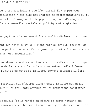
o
et quels sont-ils ?
vent les populations que l’on disait il y a peu «des
ppellation n’est-elle pas chargée de représentations qu’il
s celle d’homogénéité de population, donc d’endogamie,
la vie sexuelle, raciale et politique mélangée des
engagé dans le mouvement Black Muslims déclara lors d’une
sont les noirs aussi qui l’ont fait au prix du racisme, de
 appartient aussi». Cet argument pourrait-il être repris à
s années antérieures ?
transformation des conditions sociales d’existence – à quoi
ion de la race sur la couleur nous amène-t-elle ? Comment
-il sujet ou objet de la lutte, comment pourrait-il être
 radicales sur d’autres plans) entre la lutte des noirs
jour ? les résultats obtenus et les promotions constatées
ant ?
s sexuels (et la montée en régime de cette notion) aux
la conscience collective. Comment analyser, dans ce que l’on