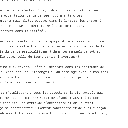
re à un soulèvement subversif ?
nombre de manifestes (Scum, Cyborg, Queer Zone) qui font
lle orientation de la pensée, qui n’entend pas
rvents mais plutôt pousser dans le langage les choses à
se-t- elle pas en définitive à s’accomplir dans
oncrète dans la société ?
ence des réactions qui accompagnent la reconnaissance en
oduction de cette théorie dans les manuels scolaires de la
rie du genre particulièrement dans les manuels de svt et
elle assez celle du front contre l'avortement.
dinale du vivant. Créer du désordre dans les habitudes de
 du choquant, de l’incongru ou du décalage avec le bon sens
elles à l’esprit que celui-ci peut alors emprunter pour
 l’état continué des choses ?
isée s’appliquant à tous les aspects de la vie sociale qui
is ne faut-il pas envisager de désobéir aussi à ce dont a
er chez soi une attitude d’obéissance si on la croit
ge ni contrepartie ? Comment convaincre et de quelle façon
 publique telles que les Assedic, les allocations familiales,