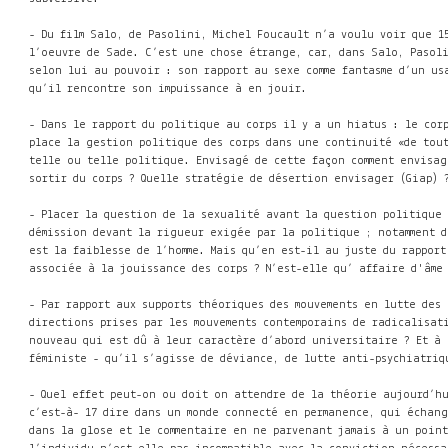
- Du film Salo, de Pasolini, Michel Foucault n’a voulu voir que 15
l’oeuvre de Sade. C’est une chose étrange, car, dans Salo, Pasolin
selon lui au pouvoir : son rapport au sexe comme fantasme d’un usa
qu’il rencontre son impuissance à en jouir.
- Dans le rapport du politique au corps il y a un hiatus : le corps
place la gestion politique des corps dans une continuité «de tou
telle ou telle politique. Envisagé de cette façon comment envisag
sortir du corps ? Quelle stratégie de désertion envisager (Giap) 
- Placer la question de la sexualité avant la question politique a 
démission devant la rigueur exigée par la politique ; notamment d
est la faiblesse de l’homme. Mais qu’en est-il au juste du rapport
associée à la jouissance des corps
? N’est-elle qu’ affaire d'âme
- Par rapport aux supports théoriques des mouvements en lutte des
directions prises par les mouvements contemporains de radicalisatio
nouveau qui est dû à leur caractère d’abord universitaire ? Et à
féministe - qu’il s’agisse de déviance, de lutte anti-psychiatriq
- Quel effet peut-on ou doit on attendre de la théorie aujourd’hu
c’est-à- 17 dire dans un monde connecté en permanence, qui échang
dans la glose et le commentaire en ne parvenant jamais à un point 