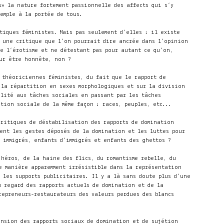
ls» la nature fortement passionnelle des affects qui s’y
mple à la portée de tous.
iques féministes. Mais pas seulement d’elles : il existe
 une critique que l’on pourrait dire ancrée dans l’opinion
e l’érotisme et ne détestant pas pour autant ce qu’on,
r être honnête, non ?
 théoriciennes féministes, du fait que le rapport de
 la répartition en sexes morphologiques et sur la division
lité aux tâches sociales en passant par les tâches
ation sociale de la même façon : races, peuples, etc...
ritiques de déstabilisation des rapports de domination
ent les gestes déposés de la domination et les luttes pour
 immigrés, enfants d’immigrés et enfants des ghettos ?
 héros, de la haine des flics, du romantisme rebelle, du
e manière apparemment irrésistible dans la représentation
 les supports publicitaires. Il y a là sans doute plus d’une
u regard des rapports actuels de domination et de la
 repreneurs-restaurateurs des valeurs perdues
des blancs
ension des rapports sociaux de domination et de sujétion