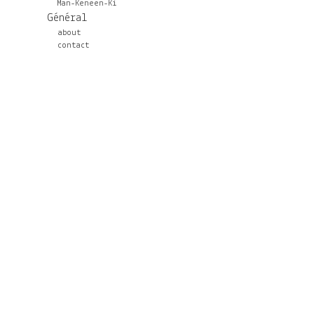
Man-Keneen-Ki
Général
about
contact