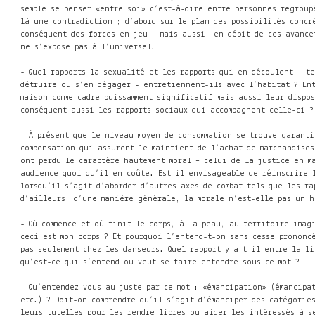
semble se penser «entre soi» c’est-à-dire entre personnes regroupé
là une contradiction ; d’abord sur le plan des possibilités concr
conséquent des forces en jeu – mais aussi, en dépit de ces avance
ne s’expose pas à l’universel.
- Quel rapports la sexualité et les rapports qui en découlent – 
détruire ou s’en dégager - entretiennent-ils avec l’habitat ? En
maison comme cadre puissamment significatif mais aussi leur dispo
conséquent aussi les rapports sociaux qui accompagnent celle-ci ?
- À présent que le niveau moyen de consommation se trouve garant
compensation qui assurent le maintient de l’achat de marchandises
ont perdu le caractère hautement moral
– celui de la justice en m
audience quoi qu’il en coûte. Est-il envisageable de réinscrire
lorsqu’il s’agit d’aborder d’autres axes de combat tels que les ra
d’ailleurs, d’une manière générale, la morale n’est-elle pas un 
- Où commence et où finit le corps, à la peau, au territoire imag
ceci est mon corps ? Et pourquoi l’entend-t-on sans cesse prononce
pas seulement chez les danseurs. Quel rapport y a-t-il entre la li
qu’est-ce qui s’entend ou veut se faire entendre sous ce mot ?
- Qu’entendez-vous au juste par ce mot : «émancipation» (émancip
etc.) ? Doit-on comprendre qu’il s’agit d’émanciper des catégorie
leurs tutelles pour les rendre libres ou aider les intéressés à se