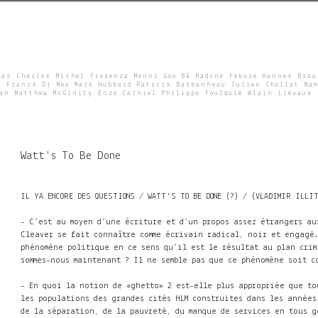
Skip
to
main
content
ras Charles Michel Fiorenza Menni Goo Bâ Nadine Febvre Hannes Bra
e Franck Di Meo Mark Hubbard Patrick Barbanneau Julien Chollat Nam
wan Matthew McGinity Enzo Carniel Philippe Foulquié Alain Liévaux
Watt's To Be Done
IL YA ENCORE DES QUESTIONS / WATT'S TO BE DONE (?) / (VLADIMIR ILLI
- C’est au moyen d’une écriture et d’un propos assez étrangers au
Cleaver se fait connaître comme écrivain radical, noir et engage
phénomène politique en ce sens qu’il est le résultat au plan crim
sommes-nous maintenant ? Il ne semble pas que ce phénomène soit
- En quoi la notion de «ghetto» 2 est-elle plus appropriée que to
les populations des grandes cités HLM construites dans les années
de la séparation, de la pauvreté, du manque de services en tous 