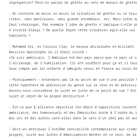
ségrégation? Peut-on parler de ghetto au sens de moeurs de ghett
- On conteste de moins en moins la situation de ghetto ou se trou
cités», «des banlieues», «des grands ensembles», etc. Mais cette a
faut interroger. Par exemple l’idée de ghetto n’implique-t-elle pa
d’inceste élargi ? De quelle façon cette situation agit-elle sur 
habitants ?
- Mohamed Ali, ex Cassius Clay, le boxeur philosophe et militant, 
émission Apostrophe où il était invité :
«Je suis américain, l’Amérique est mon pays parce que ce pays ce 
l’esclavage, de l’humiliation. Ils ont souffert pour ça et il leur
leur compte par les enfants d’immigrés venus en France au cours de
- Pratiquement – entendons par là du point de vue d’une possible 
cette hypothèse de précession du genre sur le sexe et de précess
devons-nous considérer le sujet en lutte de ce point de vue ? Est
sujet et objet de sa propre destruction ?
- Est-ce que
l
’alliance objective (en dépit d’oppositions souvent
américains, des homosexuels et des féministes reste à l’ordre du 
des uns et des autres vont-elles dans le sens d’un réel pas en av
- Doit-on attribuer l’extrême sensibilité contemporaine aux crime
progrès, suite aux luttes d’émancipation menées en ce sens, de 