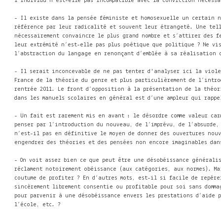
l’individu n’est-elle pas incompatible avec la conviction nécessai
- Il existe dans la pensée féministe et homosexuelle un certain 
référence par leur radicalité et souvent leur étrangeté. Une te
nécessairement convaincre le plus grand nombre et s’attirer des fe
leur extrémité n’est-elle pas plus poétique que politique ? Ne vi
l’abstraction du langage en renonçant d’emblée à sa réalisation c
- Il serait inconcevable de ne pas tenter d'analyser ici la viol
France
de la théorie du genre
et plus particulièrement de l’intr
rentrée 2011. Le front d’opposition à la présentation de la théo
dans les manuels scolaires en général est d’une ampleur qui rapp
- Un fait est rarement mis en avant : le désordre comme valeur car
penser par l’introduction du nouveau, de l’imprévu, de l’absurde,
n’est-il pas en définitive le moyen de donner des ouvertures nouv
engendrer des théories et des pensées non encore imaginables dans
- On voit assez bien ce que peut être une désobéissance général
réclament notoirement obéissance (aux catégories, aux normes). Ma
coutume de profiter ? En d’autres mots, est-il si facile de repér
sincèrement librement consentie ou profitable pour soi sans domma
pour parvenir à une désobéissance envers les prestations d’aide
l’école, etc. ?