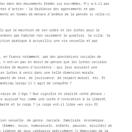
es dans des mouvements fermés sur eux-mêmes. N’y a-t-il pas
ètes d’action – la faiblesse des agencements et par
ments en termes de menace d’anémie de la pensée si celle-ci
tels que le maintien de son ordre et les luttes pour le
tendons par habitat non seulement le quartier, la ville, la
sition pratique à accueillir une vie sexuelle et par
i, en France notamment, par des prestations sociales de
, n’est-on pas en droit de penser que les luttes sociales
atière de moyens d’existence – qui leur assurait une
les luttes à venir dans une telle dimension morale,
pports de sexe, de jouissance, de respect mutuel, etc. Et
handicap
lorsqu’il s’agit de conquête ?
inaire de l’égo ? Que signifie en réalité cette phrase :
́e aujourd’hui comme une sorte d’invocation à la liberté,
berté et le corps ? Le corps est-il libre «en soi» Et
ation sexuelle, de genre, raciale, familiale, économique,
s (femmes, noirs, homosexuels, enfants, pauvres, assistés) de
 libérer de leur catégorie précisément (s’émanciper de la