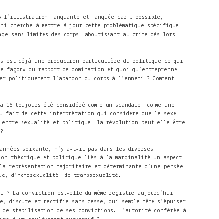
 l’illustration manquante et manquée car impossible,
i cherche à mettre à jour cette problématique spécifique
ge sans limites des corps, aboutissant au crime dès lors
 est déjà une production particulière du politique ce qui
te façon» du rapport de domination et quoi qu’entreprenne
er politiquement l’abandon du corps à l’ennemi ? Comment
?
16 toujours été considéré comme un scandale, comme une
u fait de cette interprétation qui considère que le sexe
 entre sexualité et politique, la révolution
peut-elle être
?
 années soixante, n’y a-t-il pas dans les diverses
n théorique et politique liés à la marginalité un aspect
 la représentation majoritaire et déterminante d’une pensée
ue, d’homosexualité, de transsexualité.
i ? La conviction est-elle du même registre aujourd’hui
e, discute et rectifie sans cesse, qui semble même s’épuiser
de stabilisation de ses convictions. L’autorité conférée à