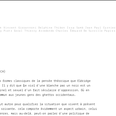
un Vincent Giovannoni Delphine Thibon Issa Samb Jean Paul Curnier
y Piotr Goral Thierry Arredondo Charles Édouard De Surville Papiss
TCH)
x formes classiques de la pensée théorique que Eldridge
́. Il y dit que
l
e viol d’une blanche par un noir
est un
inel et sexuel d’un fait séculaire d’oppression. Où en
 commun aux jeunes gens des ghettos occidentaux.
ut autre pour qualifier la situation que vivent à présent
 soixante. cela comporte évidemment un aspect urbain, celui
genres, mais au-delà, peut-on parler d’une politique de