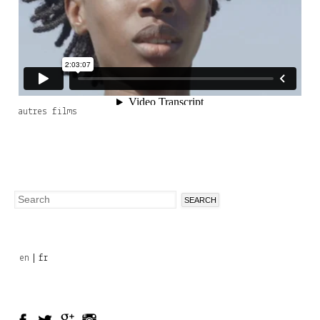
autres films
Search
Search
form
en
fr