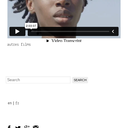
autres films
Search
Search
form
en
fr