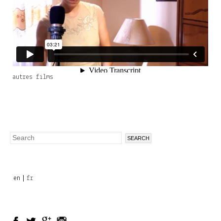
autres films
Search
Search
form
en
fr