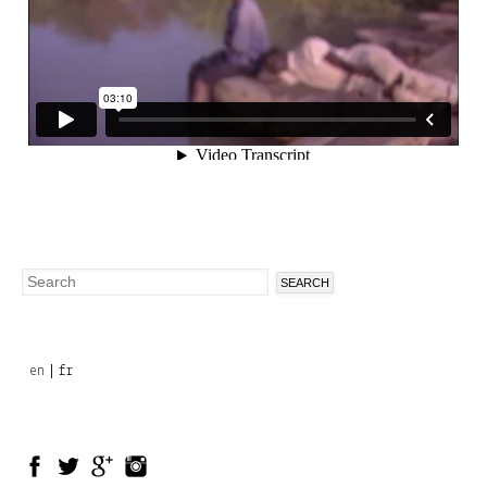
Search
Search
form
en
fr