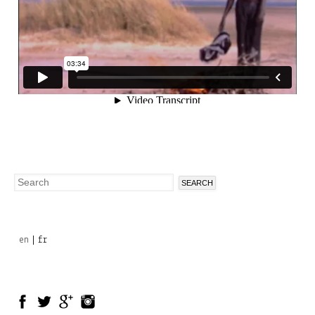
Search
Search
form
en
fr