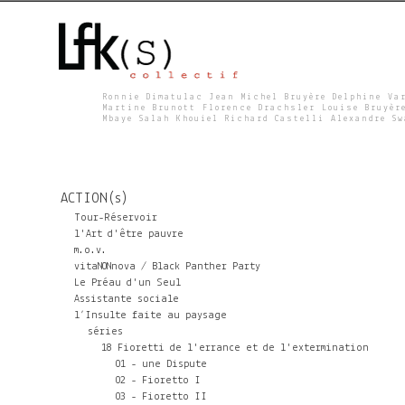
Ronnie Dimatulac Jean Michel Bruyère Delphine Va
Martine Brunott Florence Drachsler Louise Bruyèr
Mbaye Salah Khouiel Richard Castelli Alexandre S
L
F
ACTION(s)
K
Tour-Réservoir
l'Art d'être pauvre
m.o.v.
S
vitaNONnova / Black Panther Party
Le Préau d'un Seul
Assistante sociale
l’Insulte faite au paysage
séries
18 Fioretti de l'errance et de l'extermination
01 - une Dispute
02 - Fioretto I
03 - Fioretto II