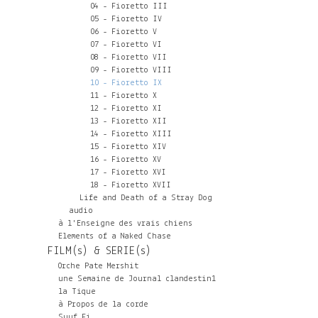
04 - Fioretto III
05 - Fioretto IV
06 - Fioretto V
07 - Fioretto VI
08 - Fioretto VII
09 - Fioretto VIII
10 - Fioretto IX
11 - Fioretto X
12 - Fioretto XI
13 - Fioretto XII
14 - Fioretto XIII
15 - Fioretto XIV
16 - Fioretto XV
17 - Fioretto XVI
18 - Fioretto XVII
Life and Death of a Stray Dog
audio
à l'Enseigne des vrais chiens
Elements of a Naked Chase
FILM(s) & SERIE(s)
Orche Pate Mershit
une Semaine de Journal clandestin1
la Tique
à Propos de la corde
Suuf Fi