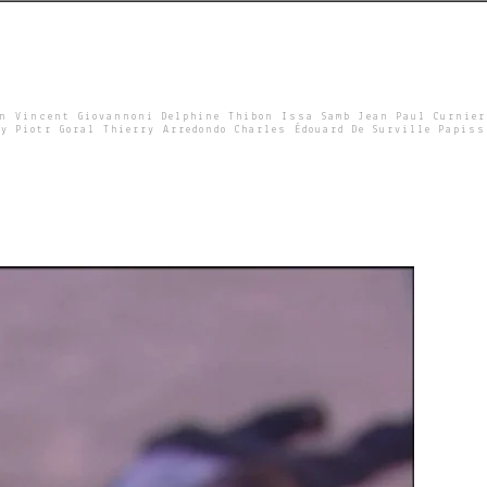
un Vincent Giovannoni Delphine Thibon Issa Samb Jean Paul Curnier
y Piotr Goral Thierry Arredondo Charles Édouard De Surville Papiss