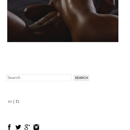
Search
Search
form
en
fr