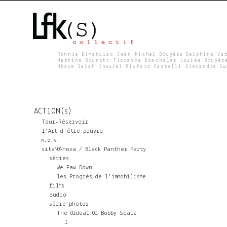
Ronnie Dimatulac Jean Michel Bruyère Delphine Va
Martine Brunott Florence Drachsler Louise Bruyèr
Mbaye Salah Khouiel Richard Castelli Alexandre S
L
F
ACTION(s)
K
Tour-Réservoir
l'Art d'être pauvre
m.o.v.
S
vitaNONnova / Black Panther Party
séries
We Faw Down
les Progrès de l'immobilisme
films
audio
série photos
The Ordeal Of Bobby Seale
I