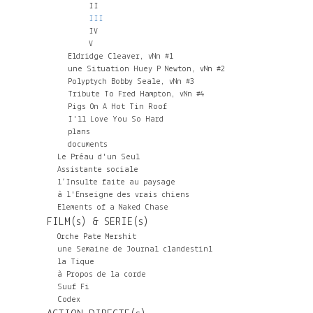
II
III
IV
V
Eldridge Cleaver, vNn #1
une Situation Huey P Newton, vNn #2
Polyptych Bobby Seale, vNn #3
Tribute To Fred Hampton, vNn #4
Pigs On A Hot Tin Roof
I'll Love You So Hard
plans
documents
Le Préau d'un Seul
Assistante sociale
l’Insulte faite au paysage
à l'Enseigne des vrais chiens
Elements of a Naked Chase
FILM(s) & SERIE(s)
Orche Pate Mershit
une Semaine de Journal clandestin1
la Tique
à Propos de la corde
Suuf Fi
Codex