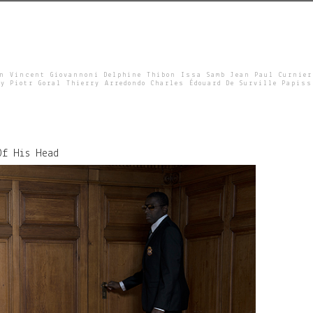
un Vincent Giovannoni Delphine Thibon Issa Samb Jean Paul Curnier
y Piotr Goral Thierry Arredondo Charles Édouard De Surville Papiss
Of His Head