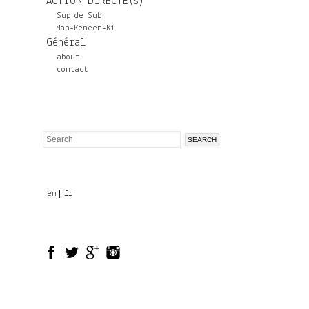
ACTION DIRECTE(s)
Sup de Sub
Man-Keneen-Ki
Général
about
contact
Search
Search
form
en
fr