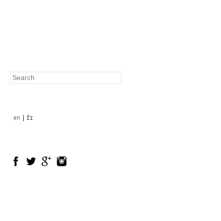
Search
Search
form
en
fr