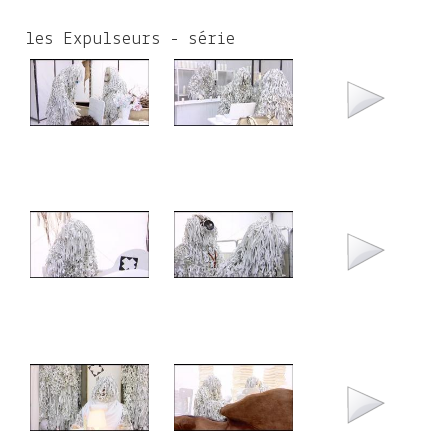
c
h
les Expulseurs - série
f
o
r
m