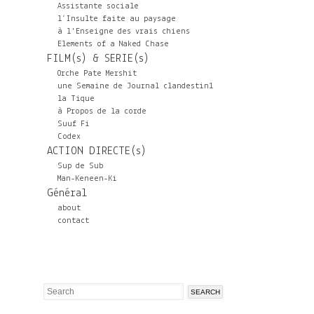
Assistante sociale
l’Insulte faite au paysage
à l'Enseigne des vrais chiens
Elements of a Naked Chase
FILM(s) & SERIE(s)
Orche Pate Mershit
une Semaine de Journal clandestin1
la Tique
à Propos de la corde
Suuf Fi
Codex
ACTION DIRECTE(s)
Sup de Sub
Man-Keneen-Ki
Général
about
contact
Search
Search