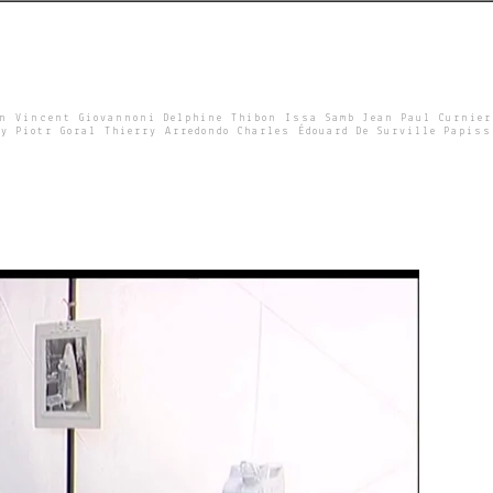
un Vincent Giovannoni Delphine Thibon Issa Samb Jean Paul Curnier
y Piotr Goral Thierry Arredondo Charles Édouard De Surville Papiss