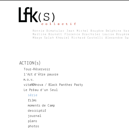
Ronnie Dimatulac Jean Michel Bruyère Delphine Va
Martine Brunott Florence Drachsler Louise Bruyèr
Mbaye Salah Khouiel Richard Castelli Alexandre S
L
F
ACTION(s)
K
Tour-Réservoir
l'Art d'être pauvre
m.o.v.
S
vitaNONnova / Black Panther Party
Le Préau d'un Seul
série
films
moments de Camp
descriptif
journal
plans
photos