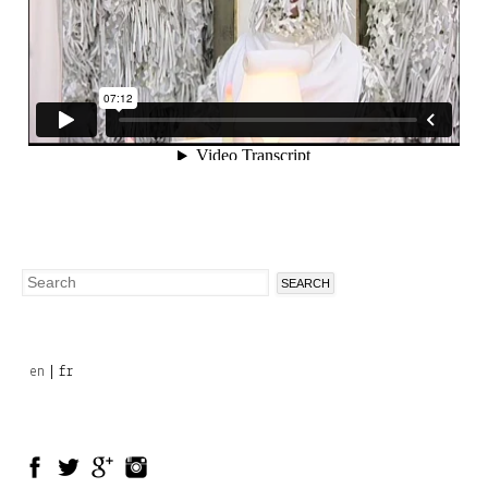
Search
Search
form
en
fr