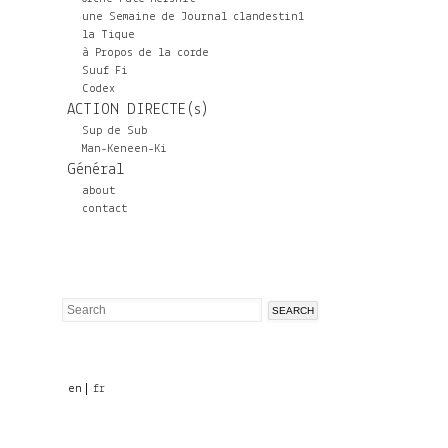
une Semaine de Journal clandestin1
la Tique
à Propos de la corde
Suuf Fi
Codex
ACTION DIRECTE(s)
Sup de Sub
Man-Keneen-Ki
Général
about
contact
Search
Search
form
en
fr