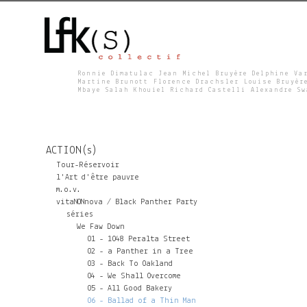
Ronnie Dimatulac Jean Michel Bruyère Delphine Va
Martine Brunott Florence Drachsler Louise Bruyèr
Mbaye Salah Khouiel Richard Castelli Alexandre S
L
F
ACTION(s)
K
Tour-Réservoir
l'Art d'être pauvre
m.o.v.
S
vitaNONnova / Black Panther Party
séries
We Faw Down
01 - 1048 Peralta Street
02 - a Panther in a Tree
03 - Back To Oakland
04 - We Shall Overcome
05 - All Good Bakery
06 - Ballad of a Thin Man