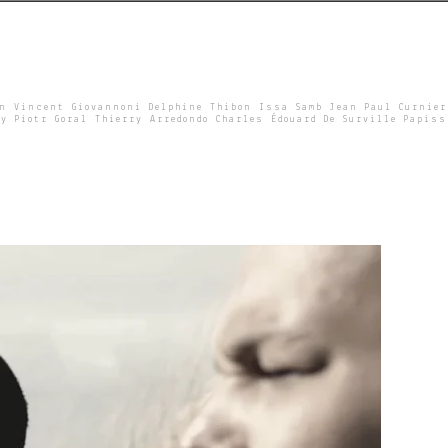
un Vincent Giovannoni Delphine Thibon Issa Samb Jean Paul Curnier
y Piotr Goral Thierry Arredondo Charles Édouard De Surville Papiss