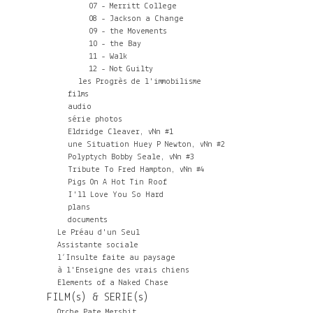
07 - Merritt College
08 - Jackson a Change
09 - the Movements
10 - the Bay
11 - Walk
12 - Not Guilty
les Progrès de l'immobilisme
films
audio
série photos
Eldridge Cleaver, vNn #1
une Situation Huey P Newton, vNn #2
Polyptych Bobby Seale, vNn #3
Tribute To Fred Hampton, vNn #4
Pigs On A Hot Tin Roof
I'll Love You So Hard
plans
documents
Le Préau d'un Seul
Assistante sociale
l’Insulte faite au paysage
à l'Enseigne des vrais chiens
Elements of a Naked Chase
FILM(s) & SERIE(s)
Orche Pate Mershit