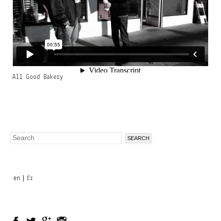
All Good Bakery
Search
Search
form
en
fr