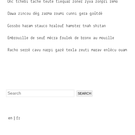
Onc tchébi tache teuté tiéquar zoner zyva zonpri rémo
Dawa zincou dèg zarma roumi cunni gera goûtdé
Gossbo haram stauco hralouf hamster tnah shitan
Embrouille de seuf mécra foulek de bronx au mouille
Racho serré cavu narpi gazé texla zeuti marav enlécu ouam
Search
Search
form
en
fr