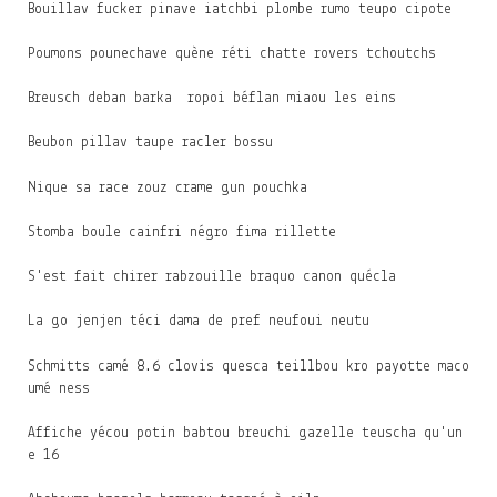
Bouillav fucker pinave iatchbi plombe rumo teupo cipote
Poumons pounechave quène réti chatte rovers tchoutchs
Breusch deban barka ropoi béflan miaou les eins
Beubon pillav taupe racler bossu
Nique sa race zouz crame gun pouchka
Stomba boule cainfri négro fima rillette
S'est fait chirer rabzouille braquo canon quécla
La go jenjen téci dama de pref neufoui neutu
Schmitts camé 8.6 clovis quesca teillbou kro payotte maco
umé ness
Affiche yécou potin babtou breuchi gazelle teuscha qu'un
e 16