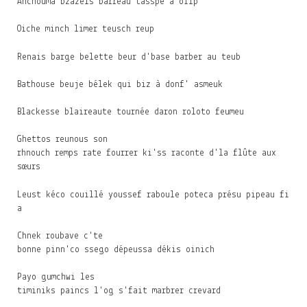
Ahchouma bzazels barreau tasspé à oilp
Oiche minch limer teusch reup
Renais barge belette beur d'base barber au teub
Bathouse beuje bélek qui biz à donf' asmeuk
Blackesse blaireaute tournée daron roloto feumeu
Ghettos reunous son
rhnouch remps rate fourrer ki'ss raconte d'la flûte aux
sœurs
Leust kéco couillé youssef raboule poteca présu pipeau fi
a
Chnek roubave c'te
bonne pinn'co ssego dépeussa dékis oinich
Payo gumchwi les
timiniks paincs l'og s'fait marbrer crevard