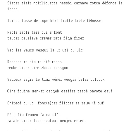
Sister zizir noirliquette nessbi carnave rotca défonce le
iench
Tainpu tasse de lope kéké fiotte krèle fébosse
Racla racli téra qui s'font
tauper peuslave cramer rate féga fixer
Vec les yeucs vesqui la ur uzi du ulc
Radasse reusta reubié renps
reube tiser tire zboub zessgon
Vacreux vegra le tlaz vénèr veugra pelar colbock
Gine fouine gen-ar gebgeb gazière taspé payote gavé
Chiredé du uc fonc(e)der flipper sa reum Kè ouf
Fèch fia feuneu fatma dl'a
rafale tiser lops neufoui neujeu meumeu