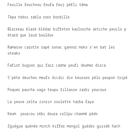
Feuille feuchnou feufa feuj péfli téma
Tépa teboi rabla roro bordille
Blaireau blasé blédar biffeton karlouche artiche peuclo p
étard que leud boulère
Ramasse carotte sapé sonac gannor moko s'en bat les
steaks
Fafiot bugser qui fair carma yeufi deumer disca
S'pète deuches meufs dicdic dix keusses pélo peupon tripé
Poquer paucha vago teupu fillasse zarbi yeucous
La yeuve zelta zinzin zoulette tarba faya
Keum yeurcou zébi doura cellpu chanmé pédo
Zguègue quènée minch kiffer mongol guédro guisdé hach