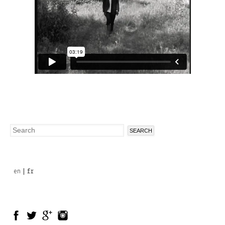
Search
Search
form
en
fr