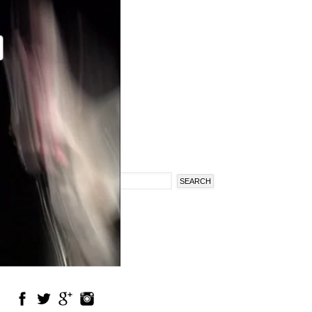
Search
Search
form
en
fr