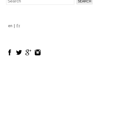
Search
Search
form
en
fr