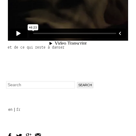
et de ce qui reste à danser
Search
Search
form
en
fr