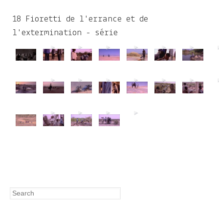
c
h
18 Fioretti de l'errance et de
f
l'extermination - série
o
r
m
Search
Search
form