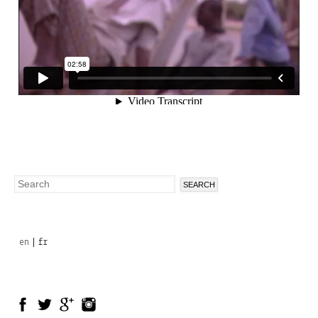
Search
Search
form
en
fr