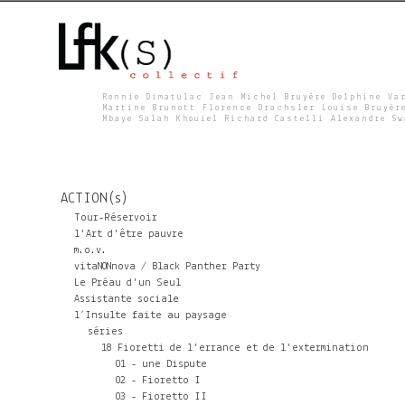
Ronnie Dimatulac Jean Michel Bruyère Delphine Va
Martine Brunott Florence Drachsler Louise Bruyèr
Mbaye Salah Khouiel Richard Castelli Alexandre S
L
F
ACTION(s)
K
Tour-Réservoir
l'Art d'être pauvre
m.o.v.
S
vitaNONnova / Black Panther Party
Le Préau d'un Seul
Assistante sociale
l’Insulte faite au paysage
séries
18 Fioretti de l'errance et de l'extermination
01 - une Dispute
02 - Fioretto I
03 - Fioretto II