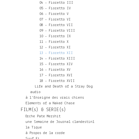
04 - Fioretto III
05 - Fioretto IV
06 - Fioretto V
07 - Fioretto VI
08 - Fioretto VII
09 - Fioretto VIII
10 - Fioretto IX
11 - Fioretto X
12 - Fioretto XI
13 - Fioretto XII
14 - Fioretto XIII
15 - Fioretto XIV
16 - Fioretto XV
17 - Fioretto XVI
18 - Fioretto XVII
Life and Death of a Stray Dog
audio
à l'Enseigne des vrais chiens
Elements of a Naked Chase
FILM(s) & SERIE(s)
Orche Pate Mershit
une Semaine de Journal clandestin1
la Tique
à Propos de la corde
Suuf Fi