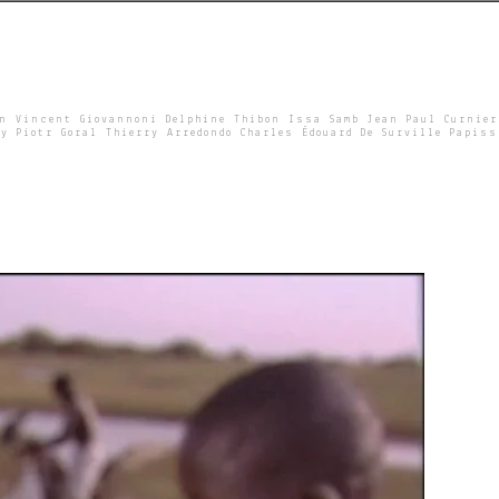
un Vincent Giovannoni Delphine Thibon Issa Samb Jean Paul Curnier
y Piotr Goral Thierry Arredondo Charles Édouard De Surville Papiss