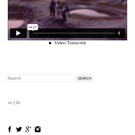
Search
Search
form
en
fr