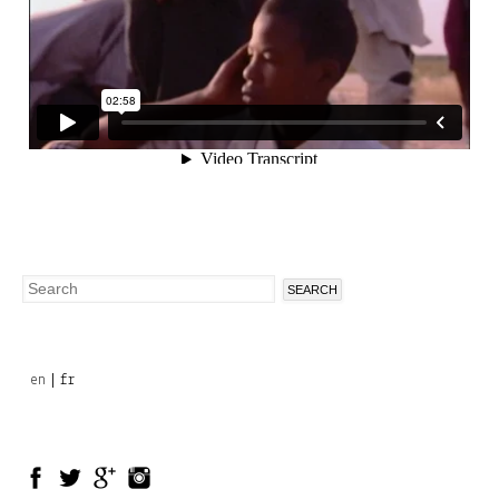
Search
Search
form
en
fr