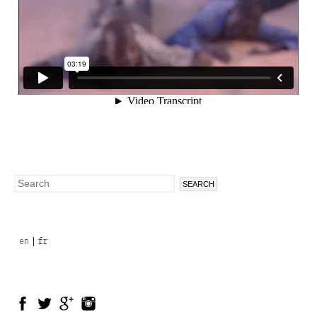
Search
Search
form
en
fr