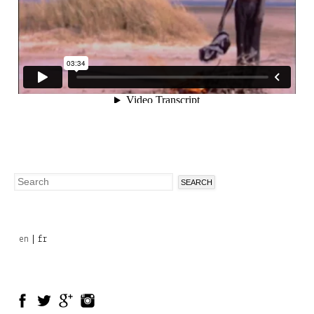
Search
Search
form
en
fr