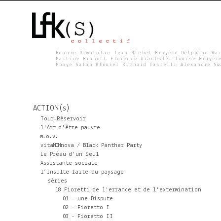
Ronnie Dimatulac Jean Michel Bruyère Delphine Va
Martine Brunott Florence Drachsler Louise Bruyèr
Mbaye Salah Khouiel Richard Castelli Alexandre S
L
F
ACTION(s)
K
Tour-Réservoir
l'Art d'être pauvre
m.o.v.
S
vitaNONnova / Black Panther Party
Le Préau d'un Seul
Assistante sociale
l’Insulte faite au paysage
séries
18 Fioretti de l'errance et de l'extermination
01 - une Dispute
02 - Fioretto I
03 - Fioretto II