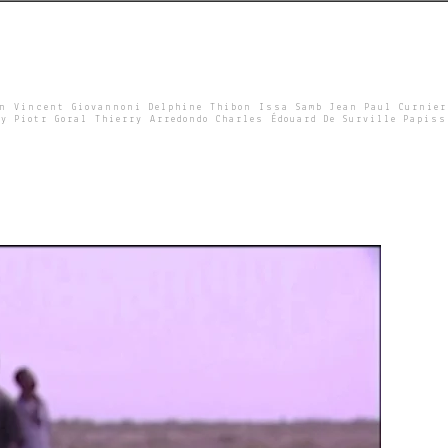
un Vincent Giovannoni Delphine Thibon Issa Samb Jean Paul Curnier
y Piotr Goral Thierry Arredondo Charles Édouard De Surville Papiss