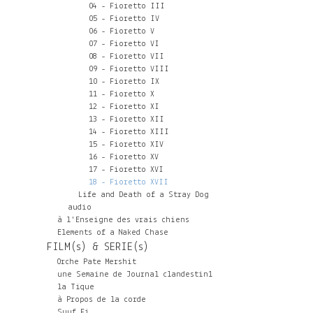
04 - Fioretto III
05 - Fioretto IV
06 - Fioretto V
07 - Fioretto VI
08 - Fioretto VII
09 - Fioretto VIII
10 - Fioretto IX
11 - Fioretto X
12 - Fioretto XI
13 - Fioretto XII
14 - Fioretto XIII
15 - Fioretto XIV
16 - Fioretto XV
17 - Fioretto XVI
18 - Fioretto XVII
Life and Death of a Stray Dog
audio
à l'Enseigne des vrais chiens
Elements of a Naked Chase
FILM(s) & SERIE(s)
Orche Pate Mershit
une Semaine de Journal clandestin1
la Tique
à Propos de la corde
Suuf Fi