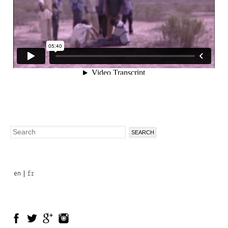
Search
Search
form
en
fr