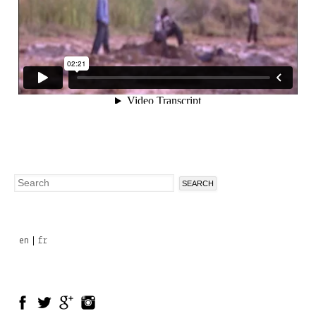
Search
Search
form
en
fr