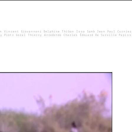
un Vincent Giovannoni Delphine Thibon Issa Samb Jean Paul Curnier
y Piotr Goral Thierry Arredondo Charles Édouard De Surville Papiss