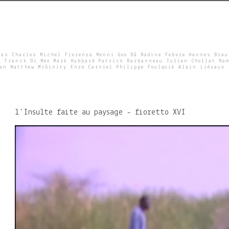
Skip
to
main
content
ras Charles Michel Fiorenza Menni Goo Bâ Nadine Febvre Hannes Bra
e Franck Di Meo Mark Hubbard Patrick Barbanneau Julien Chollat Nam
wan Matthew McGinity Enzo Carniel Philippe Foulquié Alain Liévaux
l'Insulte faite au paysage - fioretto XVI