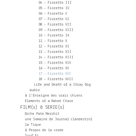
04 - Fioretto III
05 - Fioretto IV
06 - Fioretto V
07 - Fioretto VI
08 - Fioretto VII
09 - Fioretto VIII
10 - Fioretto IX
11 - Fioretto X
12 - Fioretto XI
13 - Fioretto XII
14 - Fioretto XIII
15 - Fioretto XIV
16 - Fioretto XV
17 - Fioretto XVI
18 - Fioretto XVII
Life and Death of a Stray Dog
audio
à l'Enseigne des vrais chiens
Elements of a Naked Chase
FILM(s) & SERIE(s)
Orche Pate Mershit
une Semaine de Journal clandestin1
la Tique
à Propos de la corde
Suuf Fi