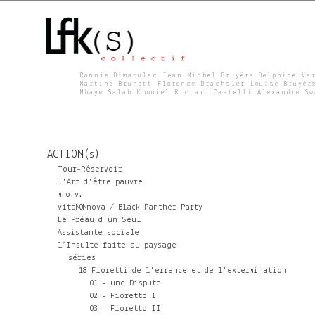
Ronnie Dimatulac Jean Michel Bruyère Delphine Va
Martine Brunott Florence Drachsler Louise Bruyèr
Mbaye Salah Khouiel Richard Castelli Alexandre S
L
F
ACTION(s)
K
Tour-Réservoir
l'Art d'être pauvre
m.o.v.
S
vitaNONnova / Black Panther Party
Le Préau d'un Seul
Assistante sociale
l’Insulte faite au paysage
séries
18 Fioretti de l'errance et de l'extermination
01 - une Dispute
02 - Fioretto I
03 - Fioretto II