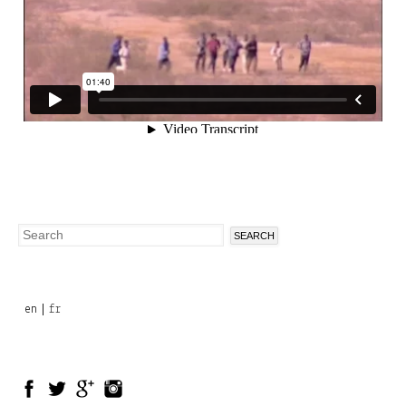
Search
Search
form
en
fr