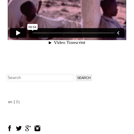
Search
Search
form
en
fr