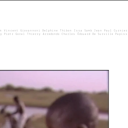
un Vincent Giovannoni Delphine Thibon Issa Samb Jean Paul Curnier
y Piotr Goral Thierry Arredondo Charles Édouard De Surville Papiss