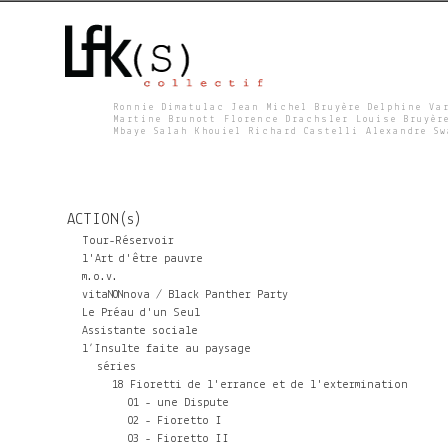
Ronnie Dimatulac Jean Michel Bruyère Delphine Va
Martine Brunott Florence Drachsler Louise Bruyèr
Mbaye Salah Khouiel Richard Castelli Alexandre S
L
F
ACTION(s)
K
Tour-Réservoir
l'Art d'être pauvre
m.o.v.
S
vitaNONnova / Black Panther Party
Le Préau d'un Seul
Assistante sociale
l’Insulte faite au paysage
séries
18 Fioretti de l'errance et de l'extermination
01 - une Dispute
02 - Fioretto I
03 - Fioretto II