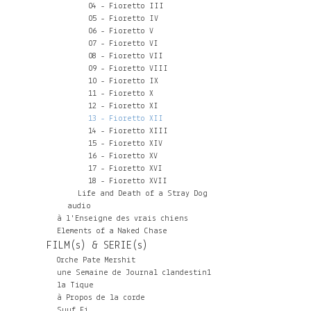
04 - Fioretto III
05 - Fioretto IV
06 - Fioretto V
07 - Fioretto VI
08 - Fioretto VII
09 - Fioretto VIII
10 - Fioretto IX
11 - Fioretto X
12 - Fioretto XI
13 - Fioretto XII
14 - Fioretto XIII
15 - Fioretto XIV
16 - Fioretto XV
17 - Fioretto XVI
18 - Fioretto XVII
Life and Death of a Stray Dog
audio
à l'Enseigne des vrais chiens
Elements of a Naked Chase
FILM(s) & SERIE(s)
Orche Pate Mershit
une Semaine de Journal clandestin1
la Tique
à Propos de la corde
Suuf Fi