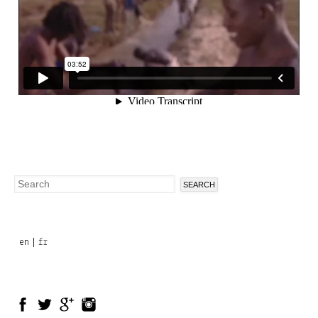
Search
Search
form
en
fr