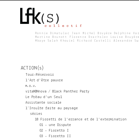
Ronnie Dimatulac Jean Michel Bruyère Delphine Va
Martine Brunott Florence Drachsler Louise Bruyèr
Mbaye Salah Khouiel Richard Castelli Alexandre S
L
F
ACTION(s)
K
Tour-Réservoir
l'Art d'être pauvre
m.o.v.
S
vitaNONnova / Black Panther Party
Le Préau d'un Seul
Assistante sociale
l’Insulte faite au paysage
séries
18 Fioretti de l'errance et de l'extermination
01 - une Dispute
02 - Fioretto I
03 - Fioretto II