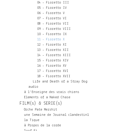
04 - Fioretto III
05 - Fioretto IV
06 - Fioretto V
07 - Fioretto VI
08 - Fioretto VII
09 - Fioretto VIII
10 - Fioretto IX
11 - Fioretto X
12 - Fioretto XI
13 - Fioretto XII
14 - Fioretto XIII
15 - Fioretto XIV
16 - Fioretto XV
17 - Fioretto XVI
18 - Fioretto XVII
Life and Death of a Stray Dog
audio
à l'Enseigne des vrais chiens
Elements of a Naked Chase
FILM(s) & SERIE(s)
Orche Pate Mershit
une Semaine de Journal clandestin1
la Tique
à Propos de la corde
Suuf Fi