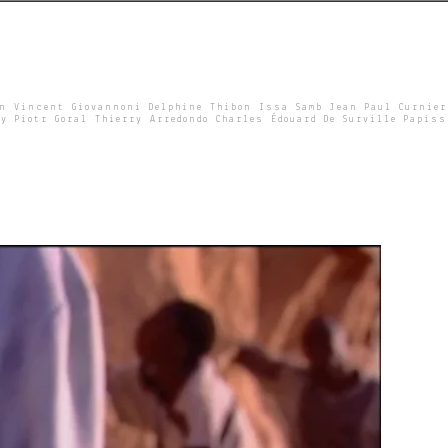
un Vincent Giovannoni Delphine Thibon Issa Samb Jean Paul Curnier
y Piotr Goral Thierry Arredondo Charles Édouard De Surville Papiss