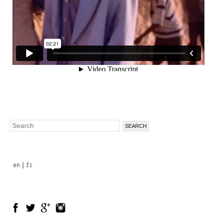
Search
Search
form
en
fr