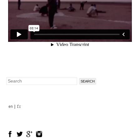
Search
Search
form
en
fr