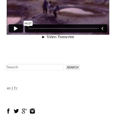
Search
Search
form
en
fr