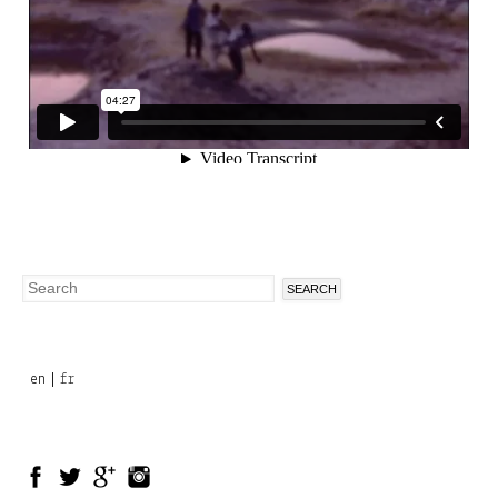
Search
Search
form
en
fr