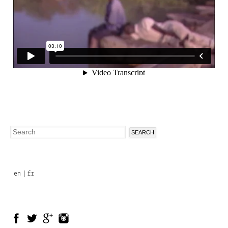
Search
Search
form
en
fr