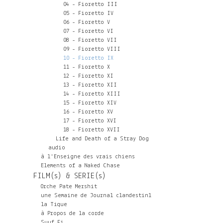
04 - Fioretto III
05 - Fioretto IV
06 - Fioretto V
07 - Fioretto VI
08 - Fioretto VII
09 - Fioretto VIII
10 - Fioretto IX
11 - Fioretto X
12 - Fioretto XI
13 - Fioretto XII
14 - Fioretto XIII
15 - Fioretto XIV
16 - Fioretto XV
17 - Fioretto XVI
18 - Fioretto XVII
Life and Death of a Stray Dog
audio
à l'Enseigne des vrais chiens
Elements of a Naked Chase
FILM(s) & SERIE(s)
Orche Pate Mershit
une Semaine de Journal clandestin1
la Tique
à Propos de la corde
Suuf Fi