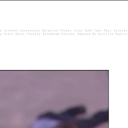
un Vincent Giovannoni Delphine Thibon Issa Samb Jean Paul Curnier
y Piotr Goral Thierry Arredondo Charles Édouard De Surville Papiss