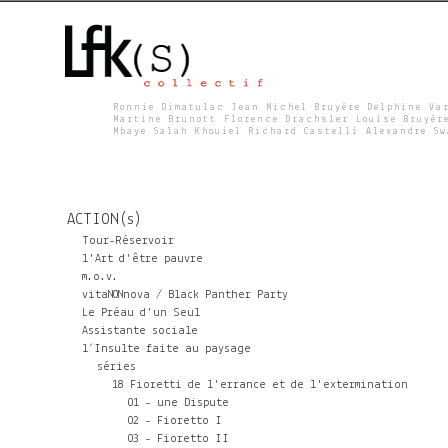
Ronnie Dimatulac Jean Michel Bruyère Delphine Va
Martine Brunott Florence Drachsler Louise Bruyèr
Mbaye Salah Khouiel Richard Castelli Alexandre S
L
F
ACTION(s)
K
Tour-Réservoir
l'Art d'être pauvre
m.o.v.
S
vitaNONnova / Black Panther Party
Le Préau d'un Seul
Assistante sociale
l’Insulte faite au paysage
séries
18 Fioretti de l'errance et de l'extermination
01 - une Dispute
02 - Fioretto I
03 - Fioretto II