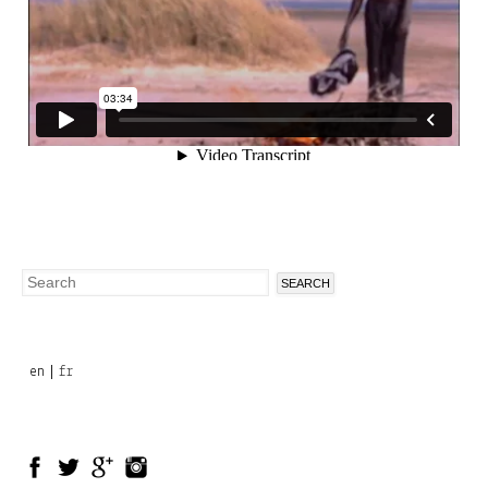
Search
Search
form
en
fr