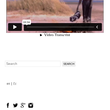
Search
Search
form
en
fr